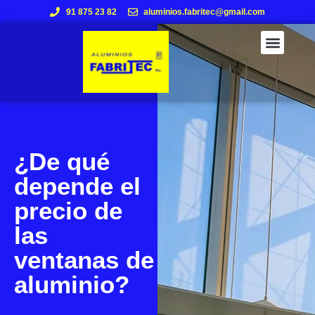
91 875 23 82
aluminios.fabritec@gmail.com
¿De qué
depende el
precio de
las
ventanas de
aluminio?