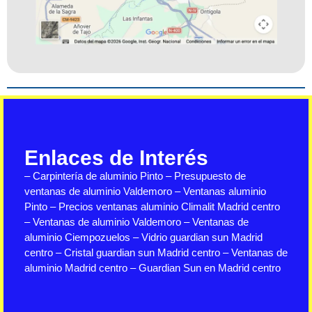
Enlaces de Interés
–
Carpintería de aluminio Pinto
–
Presupuesto de
ventanas de aluminio Valdemoro
–
Ventanas aluminio
Pinto
–
Precios ventanas aluminio Climalit Madrid centro
–
Ventanas de aluminio Valdemoro
–
Ventanas de
aluminio Ciempozuelos
–
Vidrio guardian sun Madrid
centro
–
Cristal guardian sun Madrid centro
–
Ventanas de
aluminio Madrid centro
–
Guardian Sun en Madrid centro