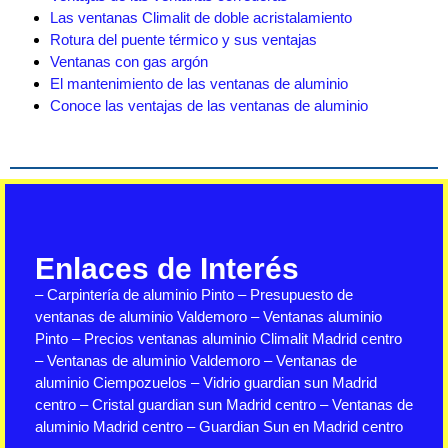
Las ventanas Climalit de doble acristalamiento
Rotura del puente térmico y sus ventajas
Ventanas con gas argón
El mantenimiento de las ventanas de aluminio
Conoce las ventajas de las ventanas de aluminio
Enlaces de Interés
–
Carpintería de aluminio Pinto
–
Presupuesto de
ventanas de aluminio Valdemoro
–
Ventanas aluminio
Pinto
–
Precios ventanas aluminio Climalit Madrid centro
–
Ventanas de aluminio Valdemoro
–
Ventanas de
aluminio Ciempozuelos
–
Vidrio guardian sun Madrid
centro
–
Cristal guardian sun Madrid centro
–
Ventanas de
aluminio Madrid centro
–
Guardian Sun en Madrid centro