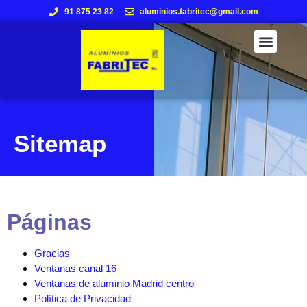
91 875 23 82
aluminios.fabritec@gmail.com
Sitemap
Páginas
Gracias
Ventanas canal 16
Ventanas de aluminio Madrid centro
Política de Privacidad